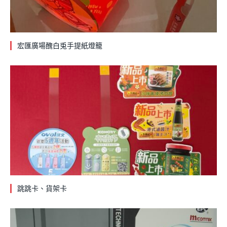
宏匯廣場醜白兎手提紙燈籠
跳跳卡、貨架卡