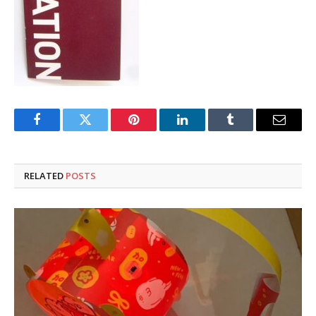
Facebook
Twitter
Pinterest
LinkedIn
Tumblr
Email
RELATED
POSTS