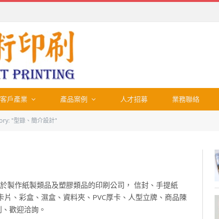
客戶產業
產品案例
人才招募
業務聯絡
gory: "型錄、簡介設計"
於製作紙製類品及塑膠類品的印刷公司， 信封、手提紙
卡片、彩盒、濕盒、資料夾、PVC厚卡、人型立牌、商品陳
刷、歡迎洽詢。