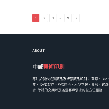
Next
...
1
2
3
9
ABOUT
中威
藝術印刷
專注於製作紙製類品及塑膠類品印刷： 型錄、DM
盒、 DVD製作、PVC厚卡、人型立牌、桌曆、跳
計, 準確的交期以及滿足客戶需求的全方位服務.