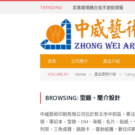
TRENDING
宏匯廣場醜白兎手提紙燈籠
首頁
公司簡介
產品介紹
YOU ARE AT:
Home
產品案例介紹
Cate
»
»
BROWSING:
型錄、簡介設計
中威藝術印刷有限公司位於新北市中和區，專注
袋、筆記本、型錄、DM、海報、名片、貼紙、
列架、三角桌曆、跳跳卡 、雷射紙雕，數位印