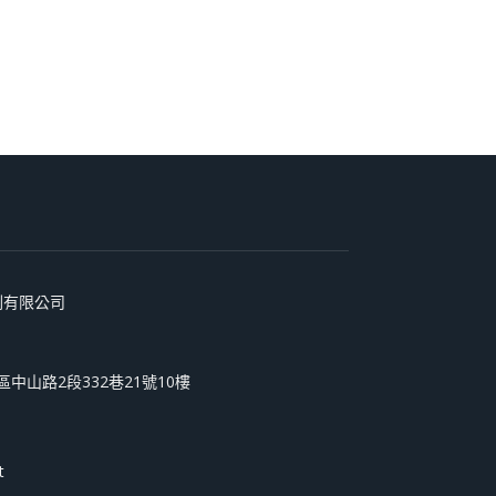
術印刷有限公司
和區中山路2段332巷21號10樓
t