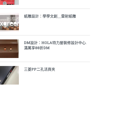
紙雕設計：學學文創＿雷射紙雕
DM設計：HOLA特力屋裝修設計中心.
滿萬享88折DM
三菱PP二孔活頁夾