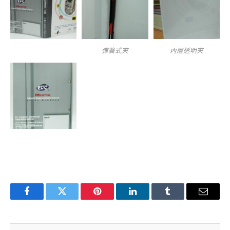
彈簧式夾
內層透明夾
Facebook
Twitter
Pinterest
LinkedIn
Tumblr
Email