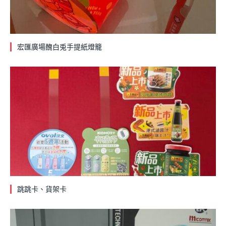
宏匯廣場醜白兎手提紙燈籠
跳跳卡、貨架卡