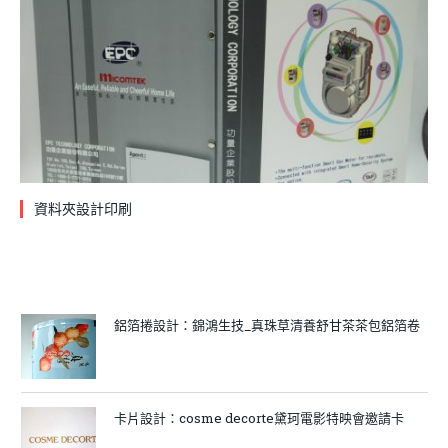
資料夾設計印刷
鋁箔捲設計：錦鴻生技_真珠草清養舒甘茶茶包鋁箔卷
卡片設計：cosme decorte黛珂電影特映會邀請卡