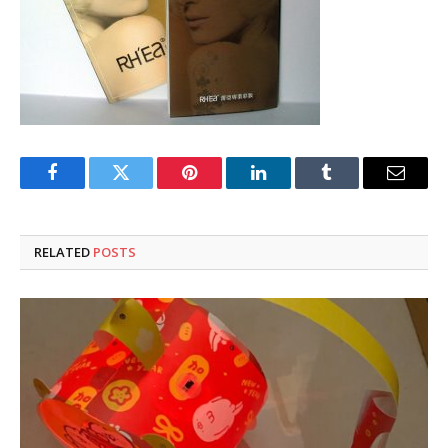
Facebook
Twitter
Pinterest
LinkedIn
Tumblr
Email
RELATED
POSTS