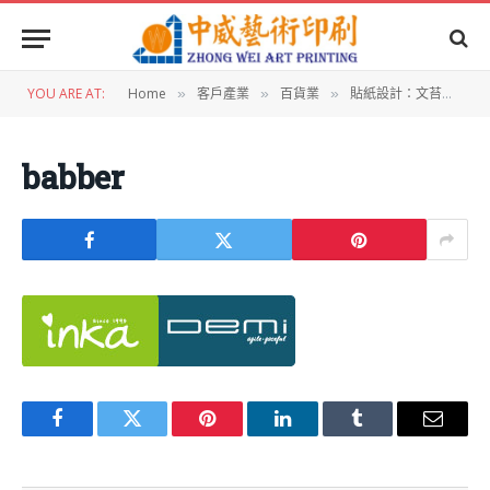
YOU ARE AT:
Home
客戶產業
百貨業
貼紙設計：文苔貼紙
»
»
»
»
babber
Facebook
Twitter
Pinterest
LinkedIn
Tumblr
Email