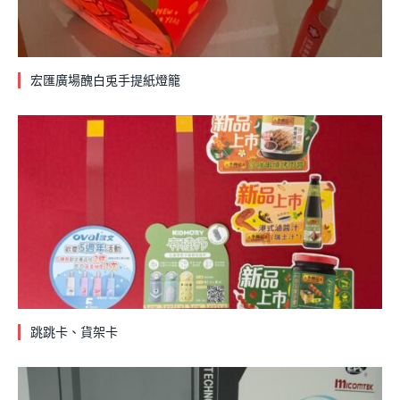
宏匯廣場醜白兎手提紙燈籠
跳跳卡、貨架卡