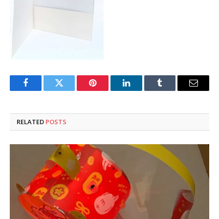
Facebook
Twitter
Pinterest
LinkedIn
Tumblr
Email
RELATED
POSTS