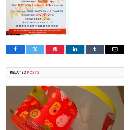
Facebook
Twitter
Pinterest
LinkedIn
Tumblr
Email
RELATED
POSTS