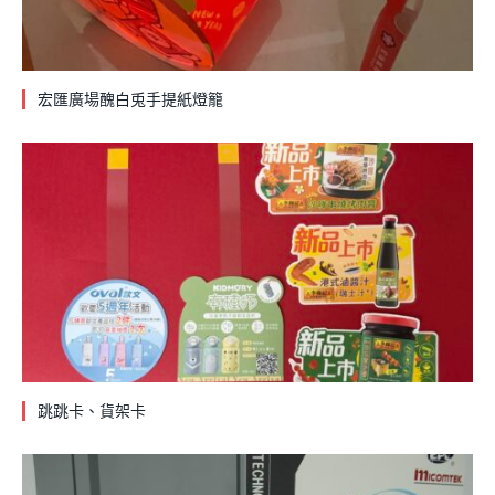
宏匯廣場醜白兎手提紙燈籠
跳跳卡、貨架卡