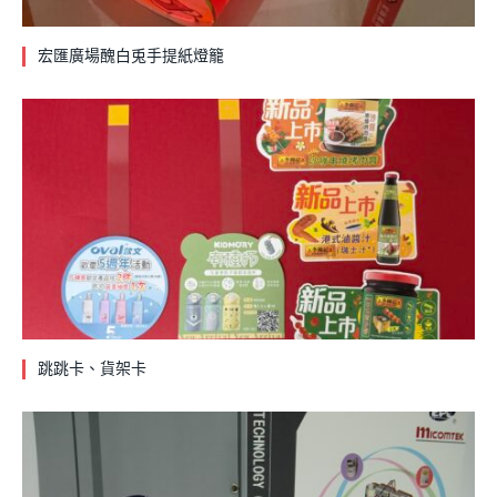
宏匯廣場醜白兎手提紙燈籠
跳跳卡、貨架卡