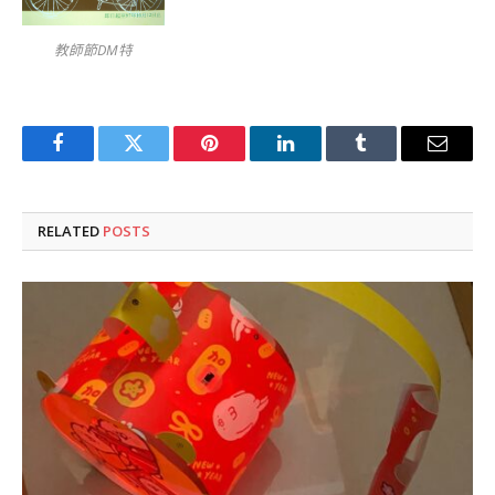
教師節DM特
Facebook
Twitter
Pinterest
LinkedIn
Tumblr
Email
RELATED
POSTS