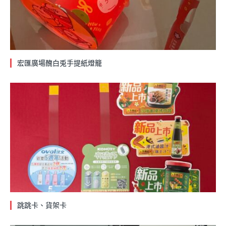
宏匯廣場醜白兎手提紙燈籠
跳跳卡、貨架卡