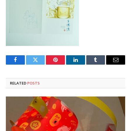
Facebook
Twitter
Pinterest
LinkedIn
Tumblr
Email
RELATED
POSTS