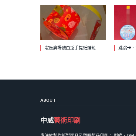
宏匯廣場醜白兎手提紙燈籠
跳跳卡、
ABOUT
中威
藝術印刷
專注於製作紙製類品及塑膠類品印刷： 型錄、DM