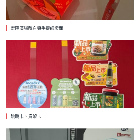
宏匯廣場醜白兎手提紙燈籠
跳跳卡、貨架卡