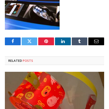
Facebook
Twitter
Pinterest
LinkedIn
Tumblr
Email
RELATED
POSTS