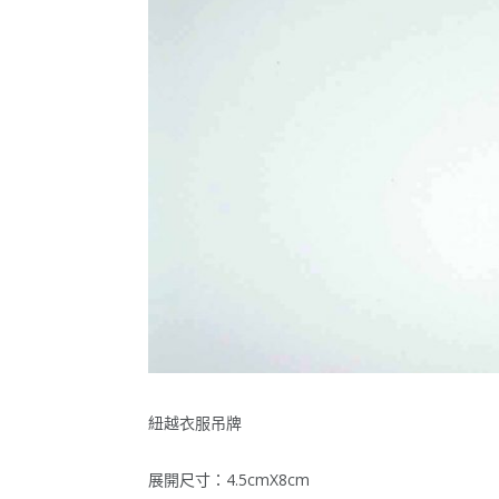
紐越衣服吊牌
展開尺寸：4.5cmX8cm