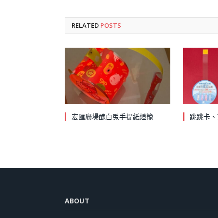
RELATED
POSTS
宏匯廣場醜白兎手提紙燈籠
跳跳卡、
ABOUT