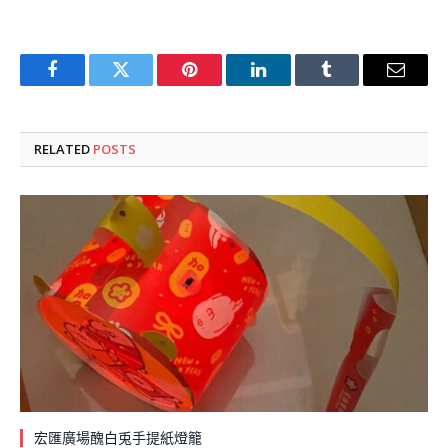
Facebook
Twitter
Pinterest
LinkedIn
Tumblr
Email
RELATED
POSTS
宏匯廣場醜白兎手提紙燈籠