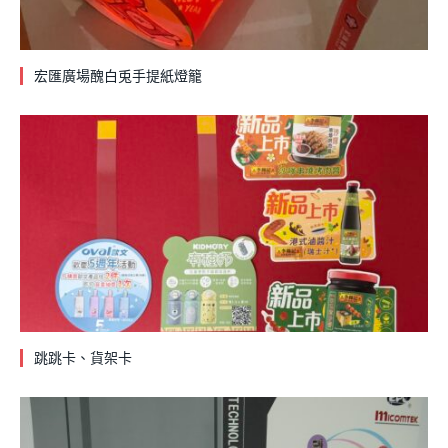
宏匯廣場醜白兎手提紙燈籠
跳跳卡、貨架卡