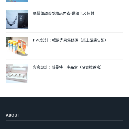
瑪麗蓮調整型精品內衣-邀請卡及信封
PVC設計：暢飲光泉集條碼（桌上型廣告架）
彩盒設計：斯曼特＿產品盒（貼窗掀蓋盒）
ABOUT