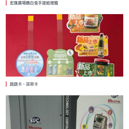
宏匯廣場醜白兎手提紙燈籠
跳跳卡、貨架卡