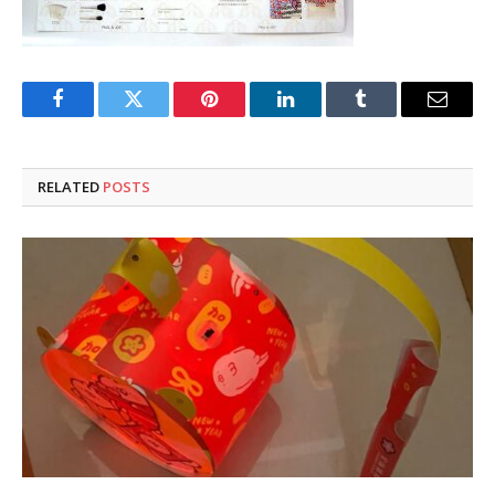
Facebook
Twitter
Pinterest
LinkedIn
Tumblr
Email
RELATED
POSTS