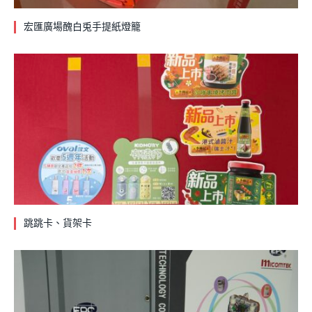
宏匯廣場醜白兎手提紙燈籠
跳跳卡、貨架卡