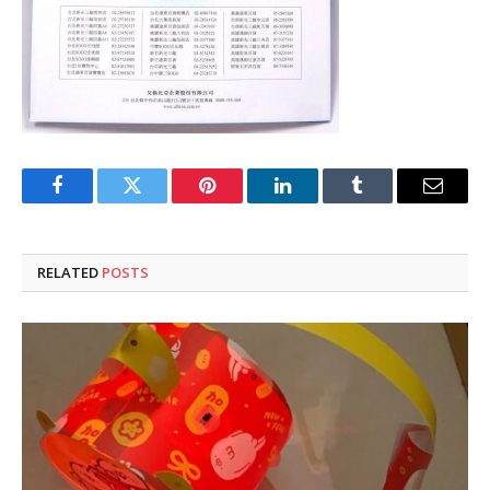
Facebook
Twitter
Pinterest
LinkedIn
Tumblr
Email
RELATED
POSTS