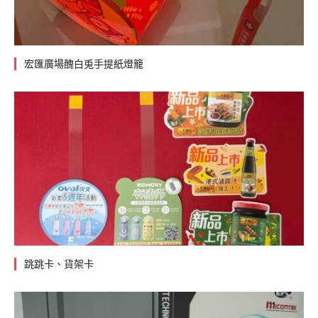
宏匯廣場醜白兎手提紙燈籠
跳跳卡、貨架卡