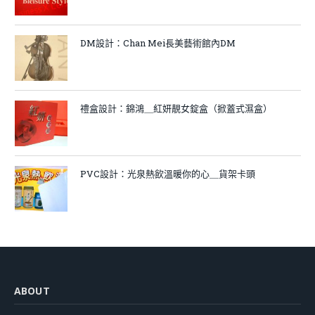
DM設計：Chan Mei長美藝術館內DM
禮盒設計：錦鴻＿紅妍靚女錠盒（掀蓋式濕盒）
PVC設計：光泉熱飲溫暖你的心＿貨架卡頭
ABOUT