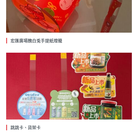
宏匯廣場醜白兎手提紙燈籠
跳跳卡、貨架卡