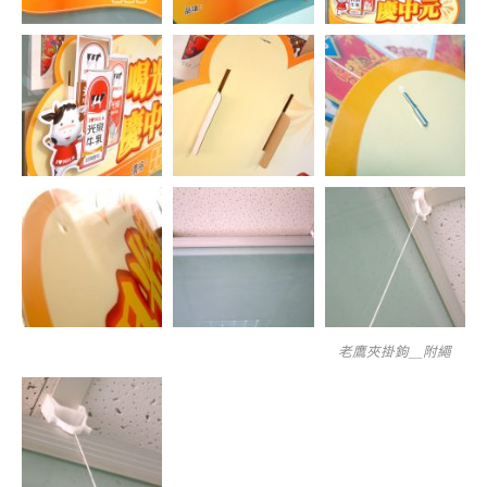
老鷹夾掛鉤＿附繩