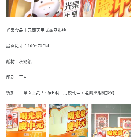
光泉食品中元節天吊式商品掛牌
展開尺寸：100*70CM
紙材：灰銅紙
印刷：正4
後加工：單面上亮P、裱B浪、刀模軋型，老鹰夾附繩掛鉤