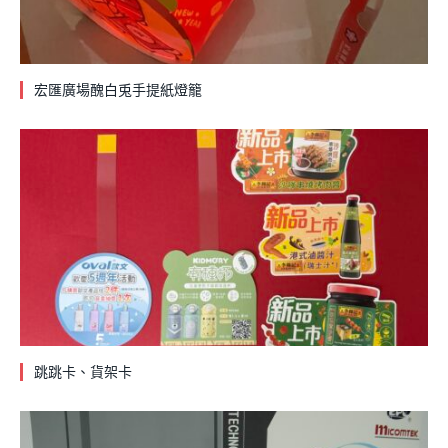
宏匯廣場醜白兎手提紙燈籠
跳跳卡、貨架卡