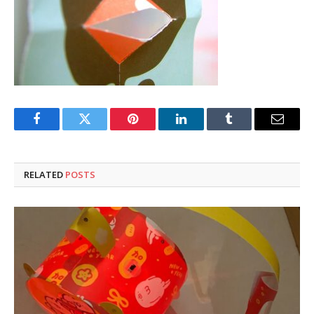
Facebook
Twitter
Pinterest
LinkedIn
Tumblr
Email
RELATED
POSTS