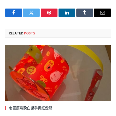
Facebook
Twitter
Pinterest
LinkedIn
Tumblr
Email
RELATED
POSTS
宏匯廣場醜白兎手提紙燈籠