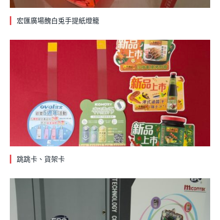
宏匯廣場醜白兎手提紙燈籠
跳跳卡、貨架卡