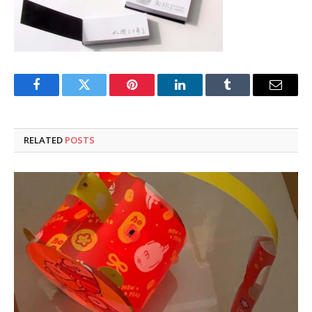
Facebook
Twitter
Pinterest
LinkedIn
Tumblr
Email
RELATED
POSTS