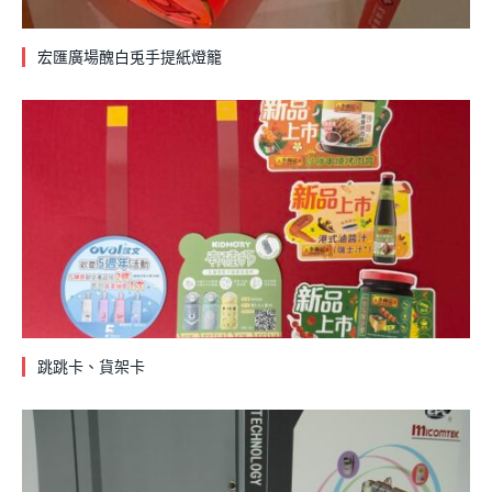
宏匯廣場醜白兎手提紙燈籠
跳跳卡、貨架卡