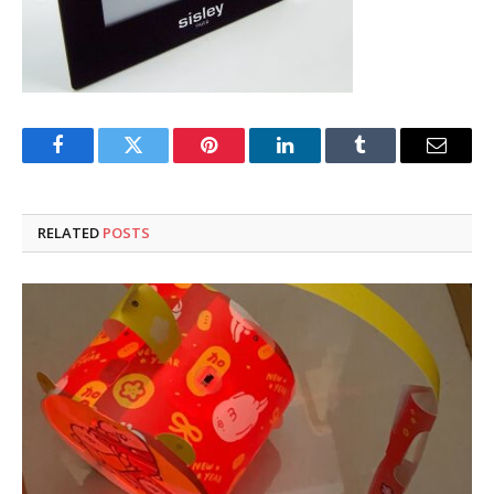
Facebook
Twitter
Pinterest
LinkedIn
Tumblr
Email
RELATED
POSTS