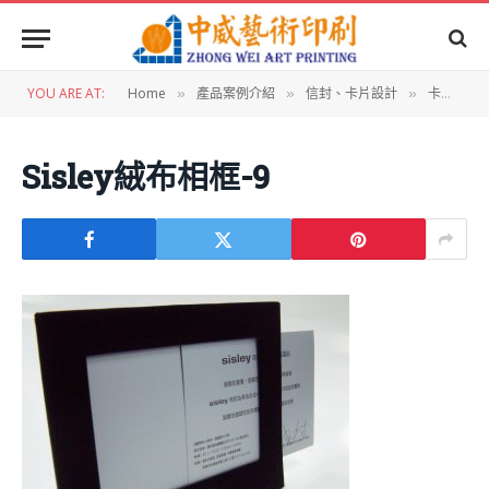
YOU ARE AT:
Home
產品案例介紹
信封、卡片設計
卡片設計：Sisley絨布站立式相片框
»
»
»
Sisley絨布相框-9