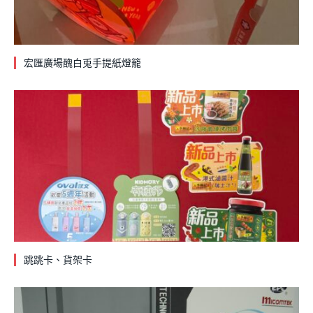
宏匯廣場醜白兎手提紙燈籠
跳跳卡、貨架卡