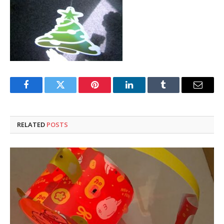
Facebook
Twitter
Pinterest
LinkedIn
Tumblr
Email
RELATED
POSTS