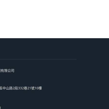
術印刷有限公司
和區中山路2段332巷21號10樓
t