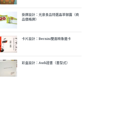
掛牌設計：光泉食品特選晶萃御露（商
品價格牌）
卡片設計：Bernini雙面映象邀卡
彩盒設計：Audi證書（書型式）