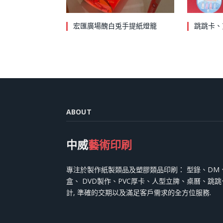
宏匯廣場醜白兎手提紙燈籠
跳跳卡、
ABOUT
中威
藝術印刷
專注於製作紙製類品及塑膠類品印刷： 型錄、DM
盒、 DVD製作、PVC厚卡、人型立牌、桌曆、跳
計, 準確的交期以及滿足客戶需求的全方位服務.