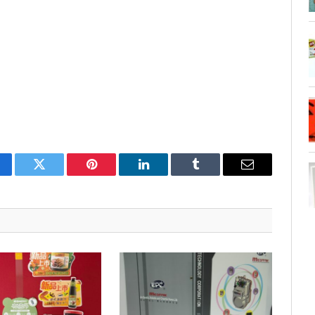
cebook
Twitter
Pinterest
LinkedIn
Tumblr
Email