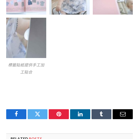
標籤貼紙提供手工加
工貼合
Facebook
Twitter
Pinterest
LinkedIn
Tumblr
Email
RELATED
POSTS