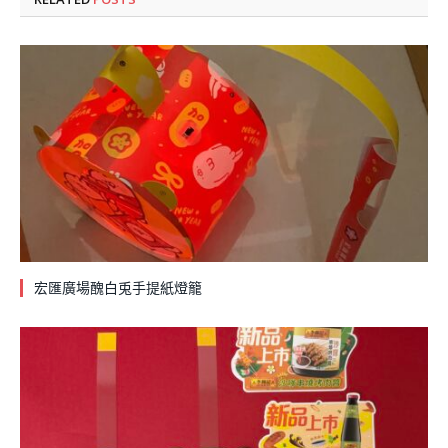
宏匯廣場醜白兎手提紙燈籠