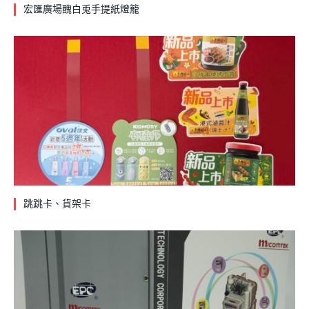
宏匯廣場醜白兎手提紙燈籠
跳跳卡、貨架卡