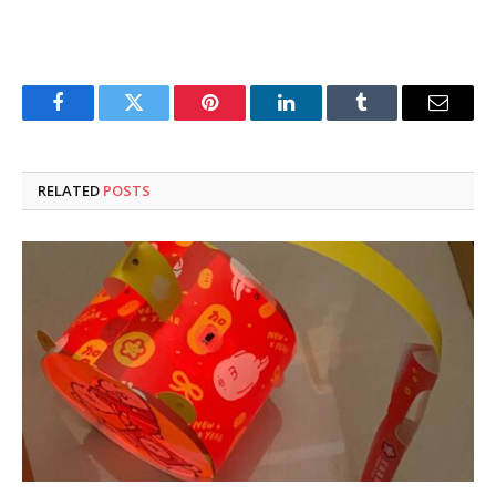
Facebook
Twitter
Pinterest
LinkedIn
Tumblr
Email
RELATED
POSTS