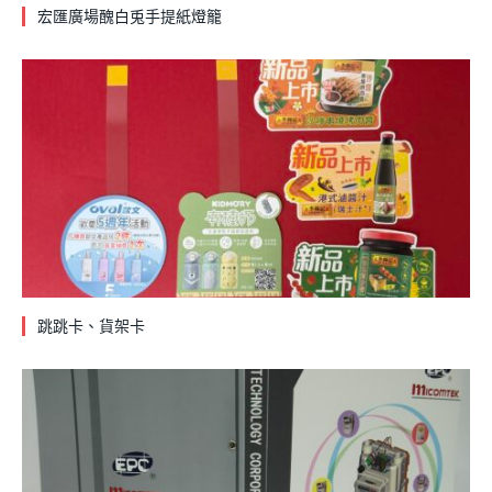
宏匯廣場醜白兎手提紙燈籠
跳跳卡、貨架卡