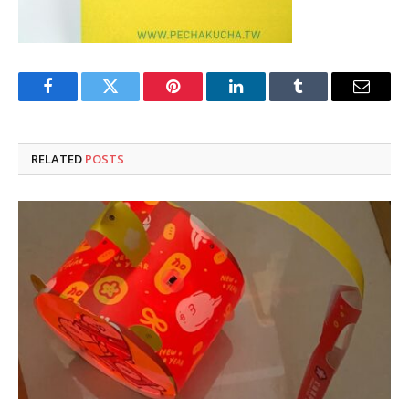
Facebook
Twitter
Pinterest
LinkedIn
Tumblr
Email
RELATED
POSTS