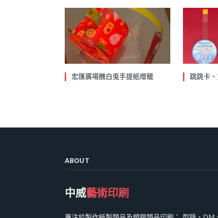
宏匯廣場醜白兎手提紙燈籠
跳跳卡、
ABOUT
中威
藝術印刷
專注於製作紙製類品及塑膠類品印刷： 型錄、DM