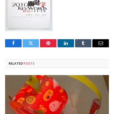
Facebook
Twitter
Pinterest
LinkedIn
Tumblr
Email
RELATED
POSTS