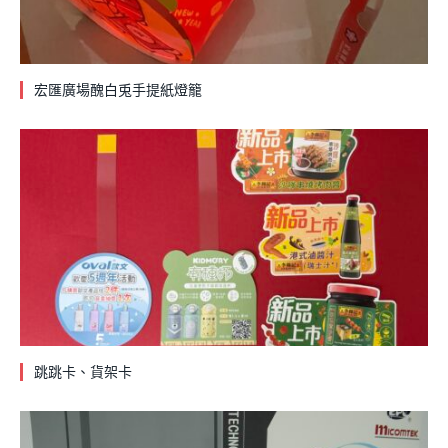
宏匯廣場醜白兎手提紙燈籠
跳跳卡、貨架卡