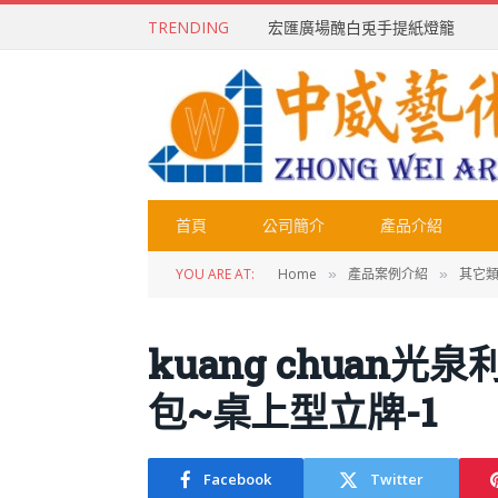
TRENDING
宏匯廣場醜白兎手提紙燈籠
首頁
公司簡介
產品介紹
YOU ARE AT:
Home
產品案例介紹
其它
»
»
kuang chuan
包~桌上型立牌-1
Facebook
Twitter