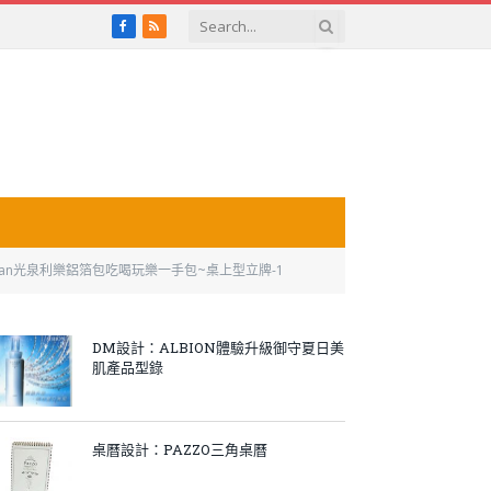
Facebook
RSS
chuan光泉利樂鋁箔包吃喝玩樂一手包~桌上型立牌-1
DM設計：ALBION體驗升級御守夏日美
肌產品型錄
桌曆設計：PAZZO三角桌曆