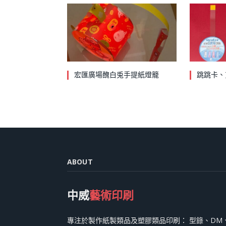
宏匯廣場醜白兎手提紙燈籠
跳跳卡、
ABOUT
中威
藝術印刷
專注於製作紙製類品及塑膠類品印刷： 型錄、DM