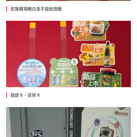
宏匯廣場醜白兎手提紙燈籠
跳跳卡、貨架卡