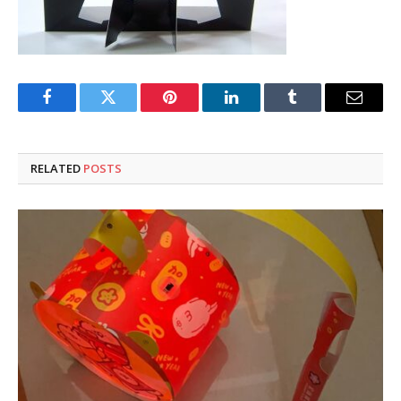
Facebook
Twitter
Pinterest
LinkedIn
Tumblr
Email
RELATED
POSTS