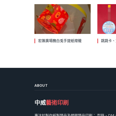
宏匯廣場醜白兎手提紙燈籠
跳跳卡、
ABOUT
中威
藝術印刷
專注於製作紙製類品及塑膠類品印刷： 型錄、DM