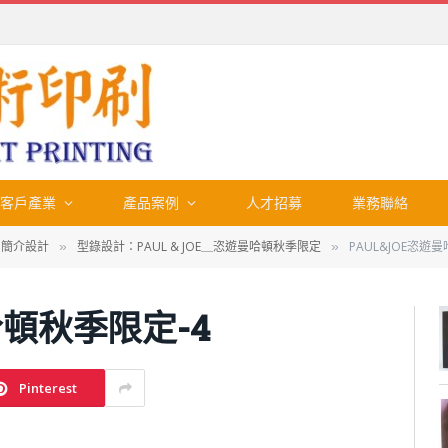
客戶產業
產品案例
人才招募
業務聯絡
、簡介設計
型錄設計：PAUL & JOE＿恣遊曼哈頓秋季限定
PAUL&JOE恣遊
»
»
哈頓秋季限定-4
Pinterest