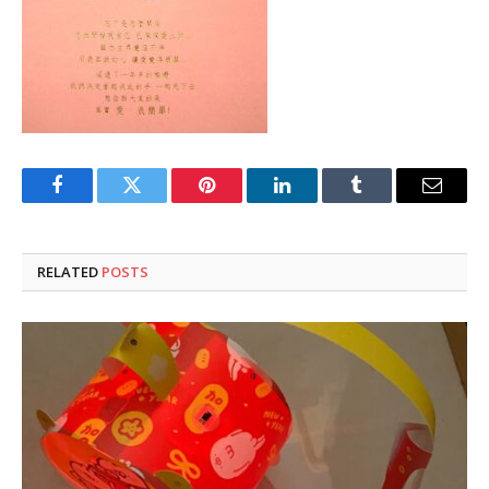
Facebook
Twitter
Pinterest
LinkedIn
Tumblr
Email
RELATED
POSTS