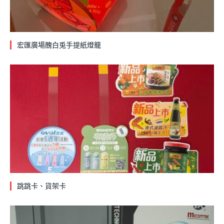
宏匯廣場醜白兎手提紙燈籠
跳跳卡、貨架卡