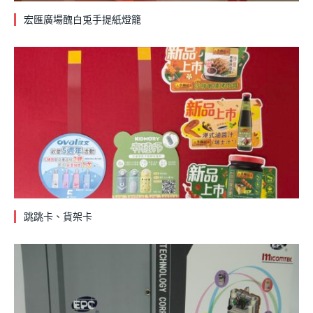
宏匯廣場醜白兎手提紙燈籠
跳跳卡、貨架卡