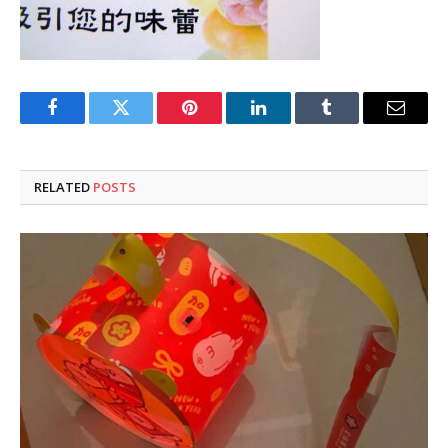
Facebook
Twitter
Pinterest
LinkedIn
Tumblr
Email
RELATED
POSTS