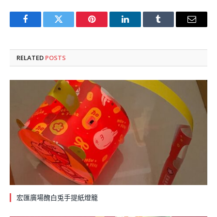
Facebook
Twitter
Pinterest
LinkedIn
Tumblr
Email
RELATED
POSTS
宏匯廣場醜白兎手提紙燈籠