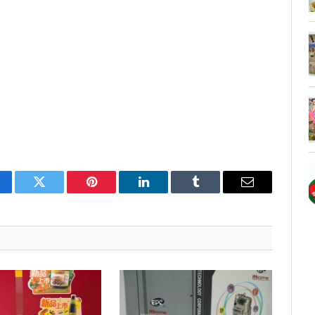
cebook
Twitter
Pinterest
LinkedIn
Tumblr
Email