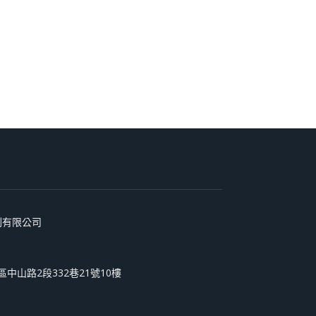
術印刷有限公司
和區中山路2段332巷21號10樓