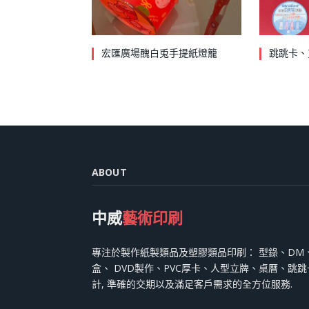
宏匯廣場醜白兎手提紙燈籠
跳跳卡、
ABOUT
中威
藝術印刷
專注於製作紙製類品及塑膠類品印刷： 型錄、DM
盒、 DVD製作、PVC厚卡、人型立牌、桌曆、跳
計, 準確的交期以及滿足客戶需求的全方位服務.