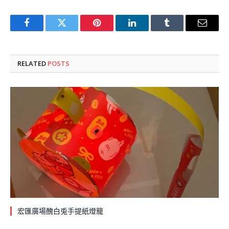
Facebook
Twitter
Pinterest
LinkedIn
Tumblr
Email
RELATED
POSTS
宏匯廣場醜白兎手提紙燈籠