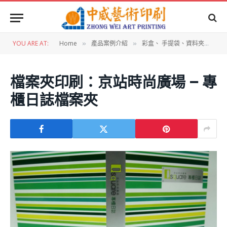
YOU ARE AT:
Home
產品案例介紹
彩盒、 手提袋、資料夾設計
»
»
»
檔案夾印刷：京站時尚廣場 – 專
櫃日誌檔案夾