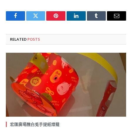
Facebook
Twitter
Pinterest
LinkedIn
Tumblr
Email
RELATED
POSTS
宏匯廣場醜白兎手提紙燈籠