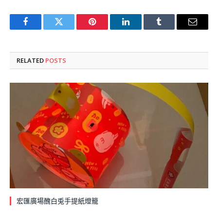
Facebook
Twitter
Pinterest
LinkedIn
Tumblr
Email
RELATED
POSTS
宏匯廣場醜白兎手提紙燈籠