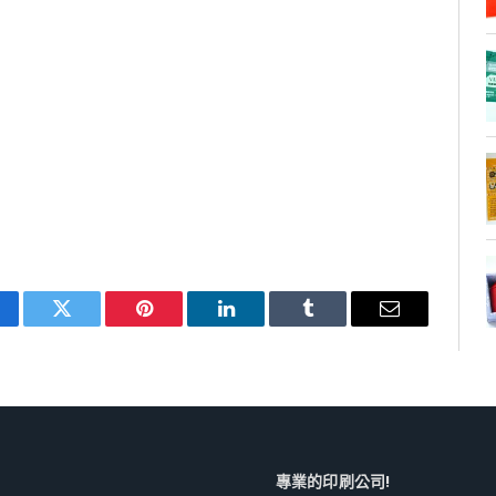
cebook
Twitter
Pinterest
LinkedIn
Tumblr
Email
專業的印刷公司!