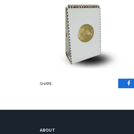
SHARE.
Fa
ABOUT