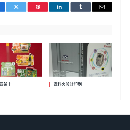
cebook
Twitter
Pinterest
LinkedIn
Tumblr
Email
貨架卡
資料夾設計印刷