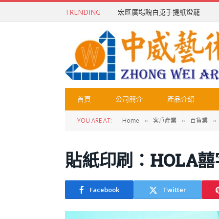
TRENDING
宏匯廣場醜白兎手提紙燈籠
首頁
公司簡介
產品介紹
YOU ARE AT:
Home
客戶產業
百貨業
»
»
»
貼紙印刷：HOLA
Facebook
Twitter