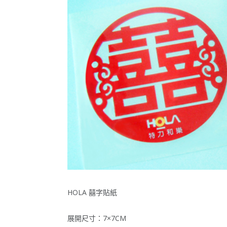
HOLA 囍字貼紙
展開尺寸：7×7CM