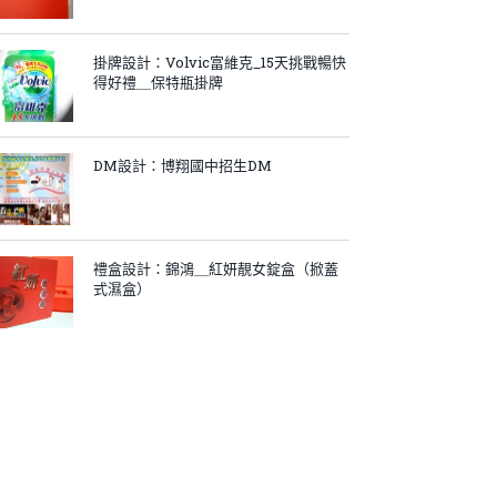
掛牌設計：Volvic富維克_15天挑戰暢快
得好禮＿保特瓶掛牌
DM設計：博翔國中招生DM
禮盒設計：錦鴻＿紅妍靚女錠盒（掀蓋
式濕盒）