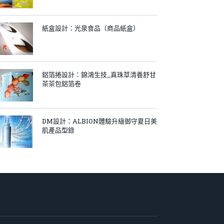
紙盒設計：光泉食品（商品紙盒）
鋁箔捲設計：錦鴻生技_真珠草清養舒甘
茶茶包鋁箔卷
DM設計：ALBION體驗升級御守夏日美
肌產品型錄