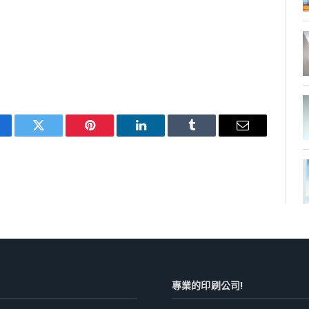
cebook
Twitter
Pinterest
LinkedIn
Tumblr
Email
專業的印刷公司!