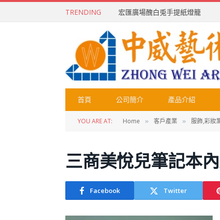
TRENDING
宏匯廣場醜白兎手提紙燈籠
首頁
公司簡介
產品介紹
YOU ARE AT:
Home
客戶產業
服飾,彩妝
»
»
三商美悅兒筆記本內頁
Facebook
Twitter