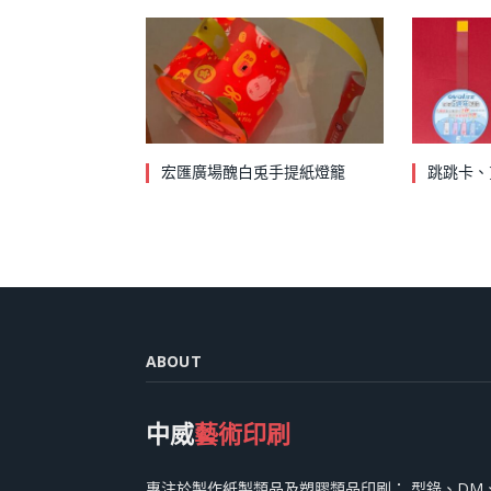
宏匯廣場醜白兎手提紙燈籠
跳跳卡、
ABOUT
中威
藝術印刷
專注於製作紙製類品及塑膠類品印刷： 型錄、DM