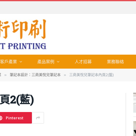
客戶產業
產品案例
人才招募
業務聯絡
業
筆記本設計：三商美悅兒筆記本
三商美悅兒筆記本內頁2(藍)
»
»
2(藍)
Pinterest