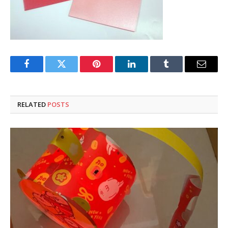
Facebook
Twitter
Pinterest
LinkedIn
Tumblr
Email
RELATED
POSTS