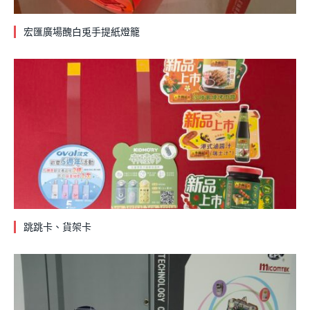
宏匯廣場醜白兎手提紙燈籠
跳跳卡、貨架卡