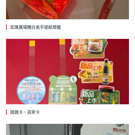
宏匯廣場醜白兎手提紙燈籠
跳跳卡、貨架卡