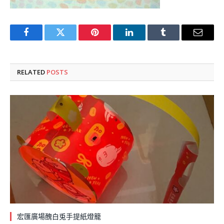
Facebook
Twitter
Pinterest
LinkedIn
Tumblr
Email
RELATED
POSTS
宏匯廣場醜白兎手提紙燈籠