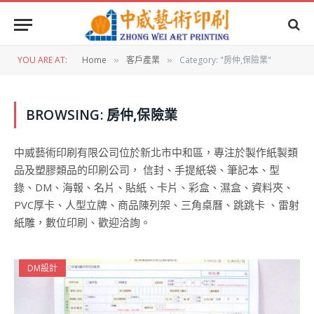
YOU ARE AT:
Home
客戶產業
Category: "房仲,保險業"
»
»
BROWSING:
房仲,保險業
中威藝術印刷有限公司位於新北市中和區，專注於製作紙製類
品及塑膠類品的印刷公司， 信封、手提紙袋、筆記本、型
錄、DM、海報、名片、貼紙、卡片、彩盒、濕盒、資料夾、
PVC厚卡、人型立牌、商品陳列架、三角桌曆、跳跳卡 、雷射
紙雕，數位印刷、歡迎洽詢。
DM設計