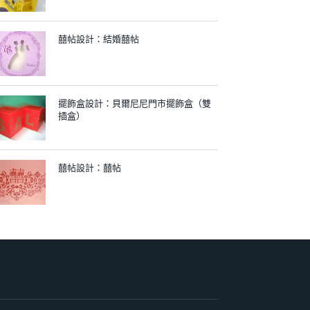
囍帖設計：結婚囍帖
擺飾盒設計：貝爾尼尼門市擺飾盒（雙
插盒）
囍帖設計：囍帖