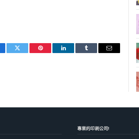
cebook
Twitter
Pinterest
LinkedIn
Tumblr
Email
專業的印刷公司!