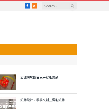
Facebook
RSS
宏匯廣場醜白兎手提紙燈籠
紙雕設計：學學文創＿雷射紙雕